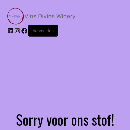
Skip
to
Vins Divins Winery
content
LinkedIn
Instagram
Facebook
Aanmelden
Sorry voor ons stof!