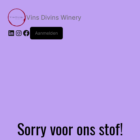
Skip
to
Vins Divins Winery
content
LinkedIn
Instagram
Facebook
Aanmelden
Sorry voor ons stof!