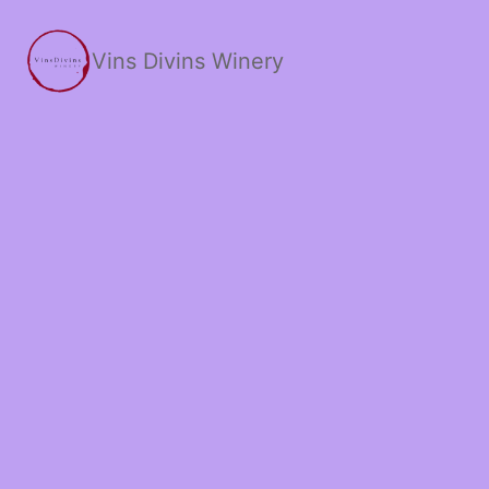
Skip
to
Vins Divins Winery
content