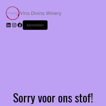
Skip
to
Vins Divins Winery
content
LinkedIn
Instagram
Facebook
Aanmelden
Sorry voor ons stof!