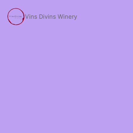
Skip
to
Vins Divins Winery
content