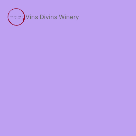
Skip
to
Vins Divins Winery
content