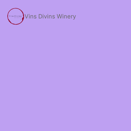
Skip
to
Vins Divins Winery
content